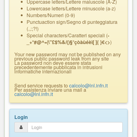
Uppercase letters/Lettere maiuscole (A-Z)
Lowercase letters/Lettere minuscole (a-z)
Numbers/Numeri (0-9)
Punctuaction sign/Segno di punteggiatura
(.,:;?!)
Special characters/Caratteri speciali (
-
_+*#@^=|\"£$%&/()§°çòàùéèì[ ]{ }€<>
)
Your new password may not be published on any
previous public password leak from any site
La password non deve essere stata
precedentemente pubblicata in intrusioni
informatiche internazionali
Send service requests to
calcolo@lnl.infn.it
Per assistenza inviare una mail a
calcolo@lnl.infn.it
Login